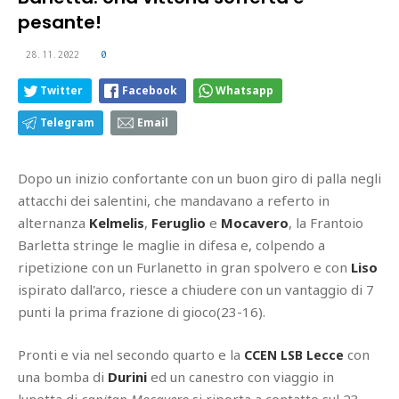
pesante!
28.11.2022
0
Twitter
Facebook
Whatsapp
Telegram
Email
Dopo un inizio confortante con un buon giro di palla negli
attacchi dei salentini, che mandavano a referto in
alternanza
Kelmelis
,
Feruglio
e
Mocavero
, la Frantoio
Barletta stringe le maglie in difesa e, colpendo a
ripetizione con un Furlanetto in gran spolvero e con
Liso
ispirato dall'arco, riesce a chiudere con un vantaggio di 7
punti la prima frazione di gioco(23-16).
Pronti e via nel secondo quarto e la
con
CCEN LSB Lecce
una bomba di
Durini
ed un canestro con viaggio in