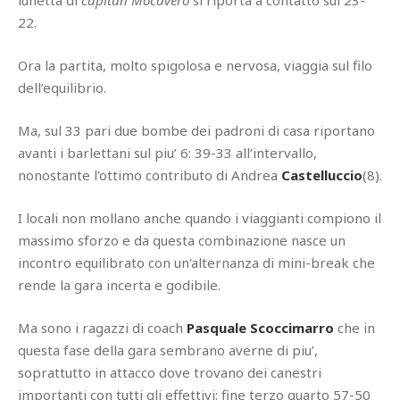
lunetta di
capitan Mocavero
si riporta a contatto sul 23-
22.
Ora la partita, molto spigolosa e nervosa, viaggia sul filo
dell’equilibrio.
Ma, sul 33 pari due bombe dei padroni di casa riportano
avanti i barlettani sul piu’ 6: 39-33 all’intervallo,
nonostante l'ottimo contributo di Andrea
Castelluccio
(8).
I locali non mollano anche quando i viaggianti compiono il
massimo sforzo e da questa combinazione nasce un
incontro equilibrato con un'alternanza di mini-break che
rende la gara incerta e godibile.
Ma sono i ragazzi di coach
Pasquale Scoccimarro
che in
questa fase della gara sembrano averne di piu’,
soprattutto in attacco dove trovano dei canestri
importanti con tutti gli effettivi: fine terzo quarto 57-50