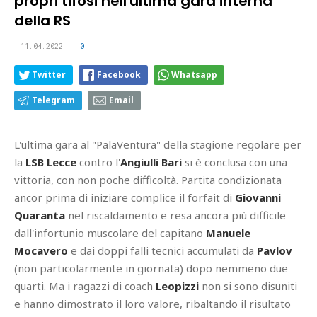
propri tifosi nell'ultima gara interna
della RS
11.04.2022
0
Twitter
Facebook
Whatsapp
Telegram
Email
L'ultima gara al "PalaVentura" della stagione regolare per
la
LSB Lecce
contro l'
Angiulli Bari
si è conclusa con una
vittoria, con non poche difficoltà. Partita condizionata
ancor prima di iniziare complice il forfait di
Giovanni
Quaranta
nel riscaldamento e resa ancora più difficile
dall'infortunio muscolare del capitano
Manuele
Mocavero
e dai doppi falli tecnici accumulati da
Pavlov
(non particolarmente in giornata) dopo nemmeno due
quarti. Ma i ragazzi di coach
Leopizzi
non si sono disuniti
e hanno dimostrato il loro valore, ribaltando il risultato