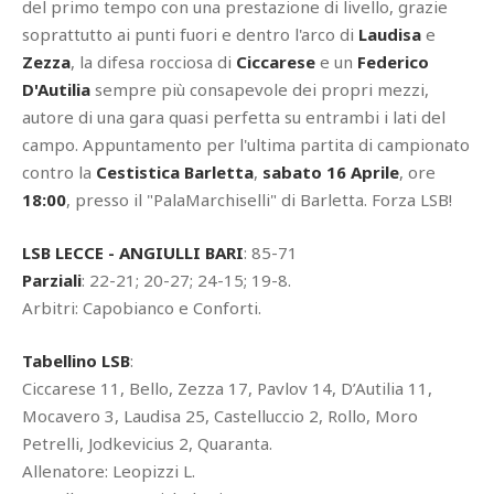
del primo tempo con una prestazione di livello, grazie
soprattutto ai punti fuori e dentro l'arco di
Laudisa
e
Zezza
, la difesa rocciosa di
Ciccarese
e un
Federico
D'Autilia
sempre più consapevole dei propri mezzi,
autore di una gara quasi perfetta su entrambi i lati del
campo. Appuntamento per l'ultima partita di campionato
contro la
Cestistica Barletta
,
sabato 16 Aprile
, ore
18:00
, presso il "PalaMarchiselli" di Barletta. Forza LSB!
LSB LECCE - ANGIULLI BARI
: 85-71
Parziali
: 22-21; 20-27; 24-15; 19-8.
Arbitri: Capobianco e Conforti.
Tabellino LSB
:
Ciccarese 11, Bello, Zezza 17, Pavlov 14, D’Autilia 11,
Mocavero 3, Laudisa 25, Castelluccio 2, Rollo, Moro
Petrelli, Jodkevicius 2, Quaranta.
Allenatore: Leopizzi L.