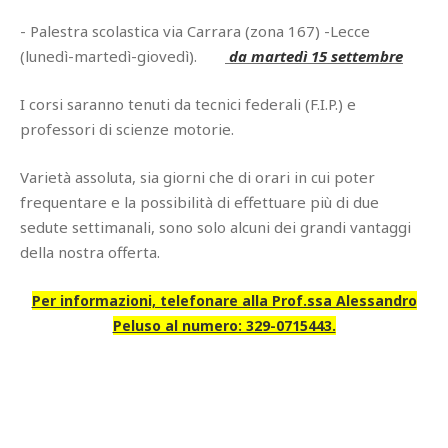
- Palestra scolastica via Carrara (zona 167) -Lecce
(lunedì-martedì-giovedì).
da martedì 15 settembre
I corsi saranno tenuti da tecnici federali (F.I.P.) e
professori di scienze motorie.
Varietà assoluta, sia giorni che di orari in cui poter
frequentare e la possibilità di effettuare più di due
sedute settimanali, sono solo alcuni dei grandi vantaggi
della nostra offerta.
Per informazioni, telefonare alla Prof.ssa Alessandro
Peluso al numero: 329-0715443.