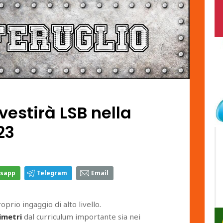
vestirà LSB nella
23
sapp
Telegram
Email
oprio ingaggio di alto livello.
imetri
dal curriculum importante sia nei