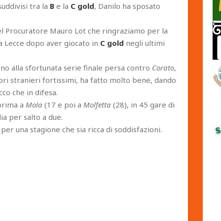
uddivisi tra la
B
e la
C gold
, Danilo ha sposato
el Procuratore Mauro Lot che ringraziamo per la
a Lecce dopo aver giocato in
C gold
negli ultimi
sino alla sfortunata serie finale persa contro
Corato
,
ri stranieri fortissimi, ha fatto molto bene, dando
co che in difesa.
 prima a
Mola
(17 e poi a
Molfetta
(28), in 45 gare di
a per salto a due.
 per una stagione che sia ricca di soddisfazioni.