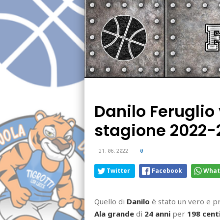
Danilo Feruglio 
stagione 2022-
21.06.2022
0
Twitter
Facebook
What
Quello di
Danilo
è stato un vero e pr
Ala grande
di
24 anni
per
198 cent