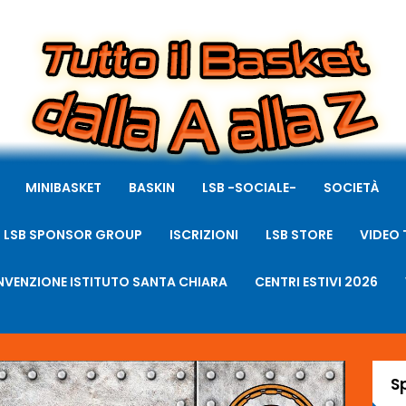
MINIBASKET
BASKIN
LSB -SOCIALE-
SOCIETÀ
LSB SPONSOR GROUP
ISCRIZIONI
LSB STORE
VIDEO 
VENZIONE ISTITUTO SANTA CHIARA
CENTRI ESTIVI 2026
S