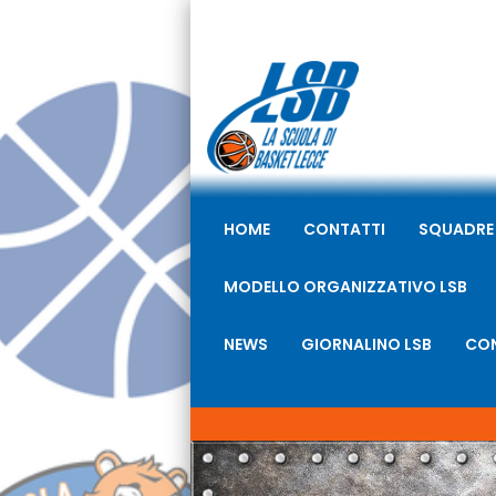
HOME
CONTATTI
SQUADRE
MODELLO ORGANIZZATIVO LSB
NEWS
GIORNALINO LSB
CON