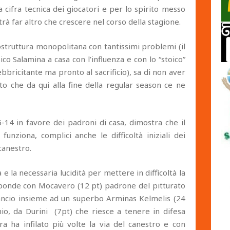
cifra tecnica dei giocatori e per lo spirito messo
à far altro che crescere nel corso della stagione.
struttura monopolitana con tantissimi problemi (il
ico Salamina a casa con l’influenza e con lo “stoico”
ebbricitante ma pronto al sacrificio), sa di non aver
to che da qui alla fine della regular season ce ne
6-14 in favore dei padroni di casa, dimostra che il
unziona, complici anche le difficoltà iniziali dei
 canestro.
 la necessaria lucidità per mettere in difficoltà la
isponde con Mocavero (12 pt) padrone del pitturato
gancio insieme ad un superbo Arminas Kelmelis (24
unio, da Durini (7pt) che riesce a tenere in difesa
a ha infilato più volte la via del canestro e con