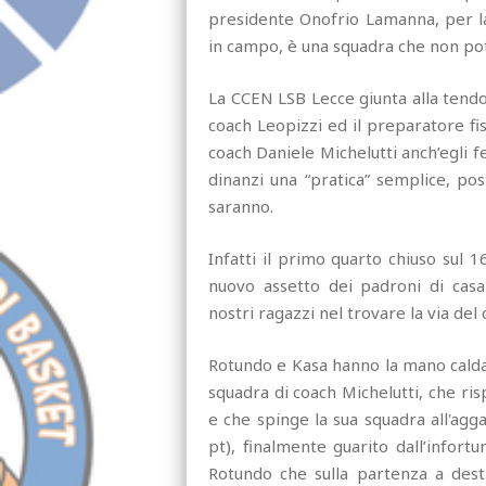
presidente Onofrio Lamanna, per la 
in campo, è una squadra che non potr
La CCEN LSB Lecce giunta alla tendo
coach Leopizzi ed il preparatore fis
coach Daniele Michelutti anch’egli f
dinanzi una “pratica” semplice, pos
saranno.
Infatti il primo quarto chiuso sul 1
nuovo assetto dei padroni di casa f
nostri ragazzi nel trovare la via del
Rotundo e Kasa hanno la mano calda e
squadra di coach Michelutti, che r
e che spinge la sua squadra all'ag
pt), finalmente guarito dall’infort
Rotundo che sulla partenza a destr