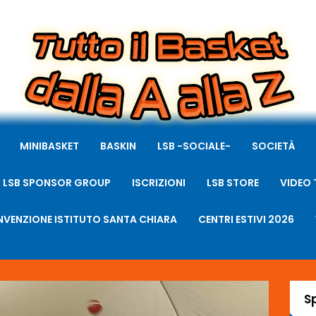
MINIBASKET
BASKIN
LSB -SOCIALE-
SOCIETÀ
LSB SPONSOR GROUP
ISCRIZIONI
LSB STORE
VIDEO 
VENZIONE ISTITUTO SANTA CHIARA
CENTRI ESTIVI 2026
S