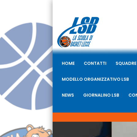
HOME
CONTATTI
SQUADRE
MODELLO ORGANIZZATIVO LSB
NEWS
GIORNALINO LSB
CON