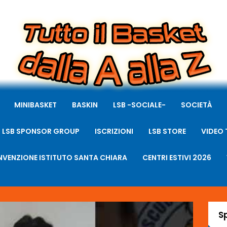
MINIBASKET
BASKIN
LSB -SOCIALE-
SOCIETÀ
LSB SPONSOR GROUP
ISCRIZIONI
LSB STORE
VIDEO 
VENZIONE ISTITUTO SANTA CHIARA
CENTRI ESTIVI 2026
S