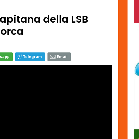
capitana della LSB
forca
sapp
Telegram
Email