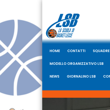
HOME
CONTATTI
SQUADRE
MODELLO ORGANIZZATIVO LSB
NEWS
GIORNALINO LSB
CON