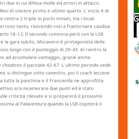
tri due in cui difesa molle ed errori in attacco
lesi di vincere primo e ultimo quarto. L' inizio è di
 centra 2 triple in pochi minuti, ma i locali
 corrono tanto, riuscendo così a frastornare Laudisa
arto 18-12. Il secondo comincia però con la LSB
are la gara subito, Mocavero è protagonista della
oso lungo con il punteggio di 29-43. Al rientro la
uano ad accumulare vantaggio, grazie anche
 chiudono il parziale 42-67. L' ultimo periodo vede
 si distingue sotto canestro, poi il coach leccese
ia tutta la panchina e il Francavilla ne approfitta
iettivo era incamerare due punti ed è stato
lle criticità rilevate e si preparerà il prossimo
sima al Palaventura quando la LSB ospiterà il