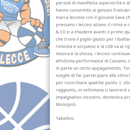
periodi di manifesta superiorità e al
hanno consentito ai giovani francavil
marca leccese con il giovane Sava che
pressano i leccesi alzano il ritmo e
& CO e a chiudere avanti il primo qu
che trova il piglio giusto per ribalt
rimonta e sorpasso e la LSB va al rip
musica è la stessa, i leccesi contin
all'ottima performance di Cassano, e
in parte un certo appagamento, Tomic
sceglie di far partecipare alla vittor
per rosicchiare qualche punto. L' ob
raggiunto, in settimana si lavorerà su
impegnativo incontro, domenica pros
Monopoli.
Tabellini: