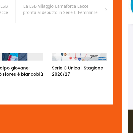
a LSB
La LSB Villaggio Lamaforca Lecce
ecce
pronta al debutto in Serie C Femminile
colpo giovane:
Serie C Unica | Stagione
ò Flores è biancoblù
2026/27