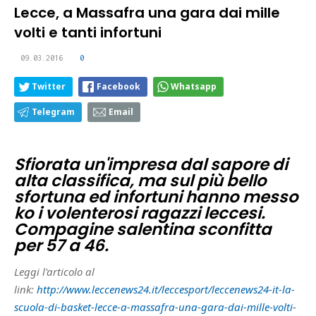
Lecce, a Massafra una gara dai mille
volti e tanti infortuni
09.03.2016
0
Twitter
Facebook
Whatsapp
Telegram
Email
Sfiorata un'impresa dal sapore di
alta classifica, ma sul più bello
sfortuna ed infortuni hanno messo
ko i volenterosi ragazzi leccesi.
Compagine salentina sconfitta
per 57 a 46.
Leggi l'articolo al
link:
http://www.leccenews24.it/leccesport/leccenews24-it-la-
scuola-di-basket-lecce-a-massafra-una-gara-dai-mille-volti-