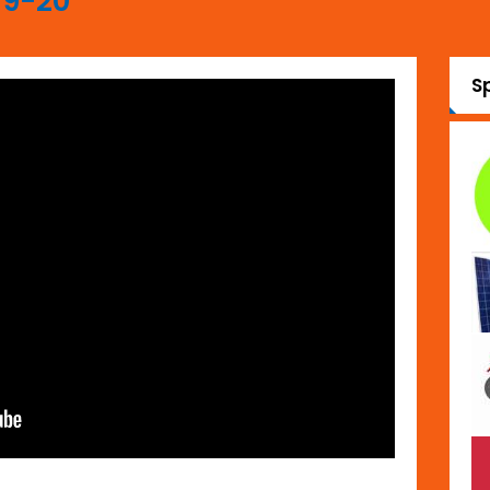
19-20
S