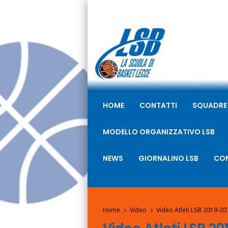
HOME
CONTATTI
SQUADRE
MODELLO ORGANIZZATIVO LSB
NEWS
GIORNALINO LSB
CON
Home
Video
Video Atleti LSB 2019-20