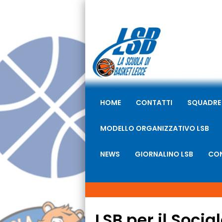
HOME
CONTATTI
SQUADRE
MODELLO ORGANIZZATIVO LSB
NEWS
GIORNALINO LSB
CON
LSB per il Socia