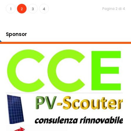
Pagina 2 di 4
1
2
3
4
Sponsor