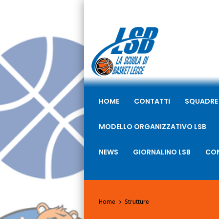
HOME
CONTATTI
SQUADRE
MODELLO ORGANIZZATIVO LSB
NEWS
GIORNALINO LSB
CON
Home
Strutture